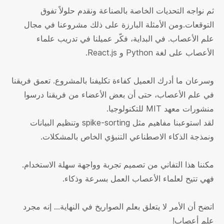
ثم نواجه التحديات الخاصة بالصناعة ونقدم حلولاً تفوق
التوقعات.ومن الأمثلة البارزة على ذلك مشروعنا في مجال
علم الأعصاب. في البداية، فكّر عميلنا في تدريب علماء
الأعصاب على لغة Python و React.js.
وسرعان ما أدرك العميل كفاءة تكليفنا بالمشروع. تعمق فريقنا
في علم الأعصاب، حتى أن بعض الأعضاء من فريقنا درسوا
منشورات معهد MIT للتكنولوجيا.
لقد استوعبنا مفاهيم مثل spike-sorting وتنظيم البيانات
ونمذجة الذكاء الاصطناعي التنبؤي الخاص بالمشكلات.
مكننا هذا التفاني من تصميم تجربة وواجهة سهلة الاستخدام.
فهي تتيح لعلماء الأعصاب العمل بسرعة وذكاء.
اتضح أن الأمر لا يتعلق بعلم الصواريخ في النهاية... إنه مجرد
علم أعصاب!