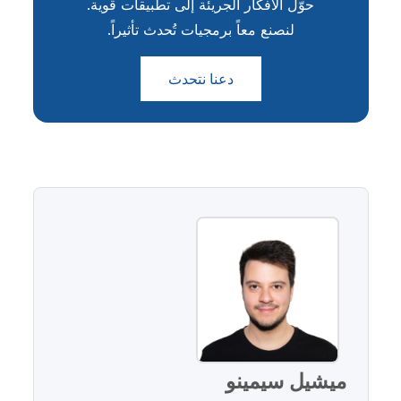
حوّل الأفكار الجريئة إلى تطبيقات قوية.
لنصنع معاً برمجيات تُحدث تأثيراً.
دعنا نتحدث
ميشيل سيمينو