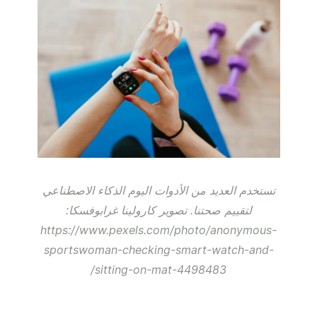
تستخدم العديد من الأدوات اليوم الذكاء الاصطناعي
لتقييم صحتنا. تصوير كارولينا غرابوفسكا:
https://www.pexels.com/photo/anonymous-
sportswoman-checking-smart-watch-and-
sitting-on-mat-4498483/