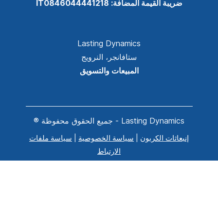
ضريبة القيمة المضافة: IT0846044441218
Lasting Dynamics
ستافانجر، النرويج
المبيعات والتسويق
Lasting Dynamics - جميع الحقوق محفوظة ®
إنبعاثات الكربون
|
سياسة الخصوصية
|
سياسة ملفات
الارتباط
<?xml version="1.0"؟
<?xml version="1.0"؟