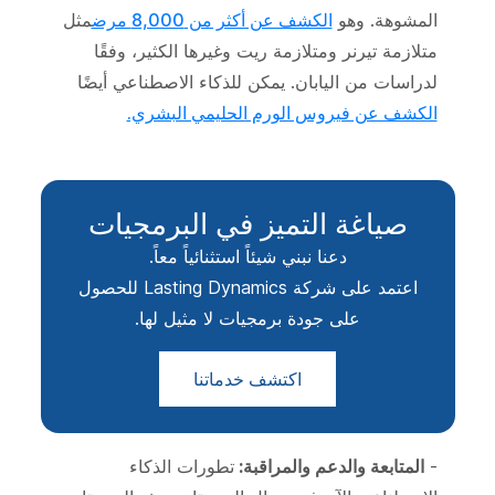
المشوهة. وهو
الكشف عن أكثر من 8,000 مرض
مثل
متلازمة تيرنر ومتلازمة ريت وغيرها الكثير، وفقًا
لدراسات من اليابان. يمكن للذكاء الاصطناعي أيضًا
الكشف عن فيروس الورم الحليمي البشري.
صياغة التميز في البرمجيات
دعنا نبني شيئاً استثنائياً معاً.
اعتمد على شركة Lasting Dynamics للحصول
على جودة برمجيات لا مثيل لها.
اكتشف خدماتنا
-
المتابعة والدعم والمراقبة:
تطورات الذكاء