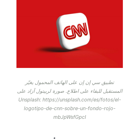
تطبيق سي إن إن على الهاتف المحمول يغيّر
المستقبل للبقاء على اطلاع. صورة لربيتول آزاد على
Unsplash: https://unsplash.com/es/fotos/el-
logotipo-de-cnn-sobre-un-fondo-rojo-
mbJpWsfGpcI