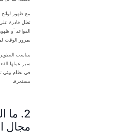
مع ظهور لوائح ج
تظل قادرة على ا
القواعد أو ظهور
بمرور الوقت لم
يتناسب التطوير
سير عملها الفعل
في نظام بيئي تش
مستمرة.
2. ما
مجال ال