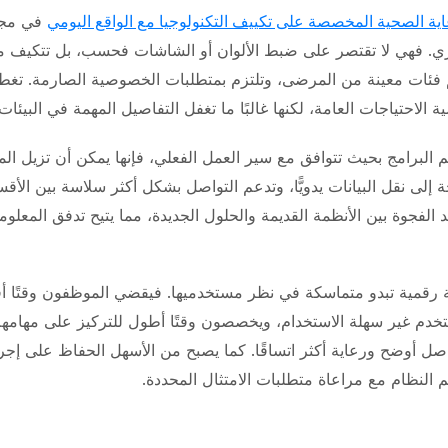
اية الصحية المخصصة على تكييف التكنولوجيا مع الواقع اليومي
في مجا
ري. فهي لا تقتصر على ضبط الألوان أو الشاشات فحسب، بل تتكيف م
 فئات معينة من المرضى، وتلتزم بمتطلبات الخصوصية الصارمة. تغط
ة الاحتياجات العامة، لكنها غالبًا ما تغفل التفاصيل المهمة في البيئا
 البرامج بحيث تتوافق مع سير العمل الفعلي، فإنها يمكن أن تزيل الم
 إلى نقل البيانات يدويًّا، وتدعم التواصل بشكل أكثر سلاسة بين الأق
 الفجوة بين الأنظمة القديمة والحلول الجديدة، مما يتيح تدفق المعلوم
ئة رقمية تبدو متماسكة في نظر مستخدميها. فيقضي الموظفون وقتًا أ
دم غير سهلة الاستخدام، ويخصصون وقتًا أطول للتركيز على مهامهم
ل أوضح ورعاية أكثر اتساقًا. كما يصبح من الأسهل الحفاظ على إجرا
 النظام مع مراعاة متطلبات الامتثال المحددة.