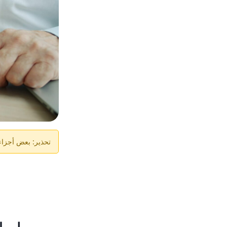
تحذير: بعض أجزاء ا