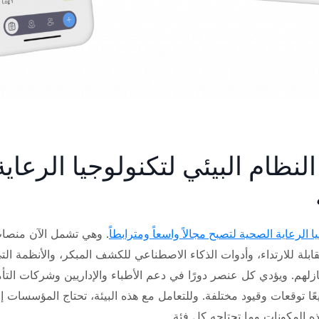
 النظام البيئي لتكنولوجيا الرعاية
الرعاية الصحية لتصبح مجالاً واسعاً ومترابطاً
. وهي تشمل الآن منص
القابلة للارتداء، وأدوات الذكاء الاصطناعي للكشف المبكر، والأنظمة ال
لهم. ويؤدي كل عنصر دورًا في دعم الأطباء والإداريين وشركات الت
عًا توقعات وقيود مختلفة. وللتعامل مع هذه البيئة، تحتاج المؤسسات 
ه المكونات وما تحتاجه كل فئة.