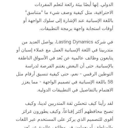
الدولي. إنها أيضًا بيئة رائعة لتعلم المفردات
الاحترافية، مثل كيفية وصف شيء ما "متناسق"
باللغة الإسبانية عند الإشارة إلى سلوك الواجهة أو
أوقات استجابة واجهة برمجة التطبيقات.
في شركة Lasting Dynamics، يواصل العديد من
متدربينا في اللغة الإسبانية العمل مع عملاء إسبان أو
يتابعون وظائف عالمية عن بُعد في الأسواق الناطقة
بالإسبانية. حتى أن البعض يغتنم الفرصة لدراسة
التوطين الرقمي - نعم، حتى كيفية تنسيق أرقام مثل
58 باللغة الإسبانية في تصميم الواجهة - مما يعزز
الاهتمام بالتفاصيل في التطبيقات الدولية.
لقد رأينا كيف تتحسّن ثقة المتدربين لدينا، وكيف
تصبح محافظهم أكثر إقناعاً، وكيف يطورون غرائز
أقوى للتصميم الذي يركز على المستخدم عبر اللغات
والمناطق، أو يعملون في وظائف عالمية عن بُعد