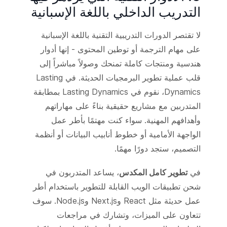
التدريب الداخلي باللغة الإسبانية
لا تقتصر الدورات التدريبية التقنية باللغة الإسبانية
على مهام الترجمة أو توطين المحتوى - إنها أدوار
هندسية ومنتجات كاملة تمنحك وصولاً مباشراً إلى
قلب عملية تطوير البرمجيات الحديثة. في Lasting
Dynamics، نقوم في Lasting Dynamics بمطابقة
المتدربين مع مشاريع حقيقية بناءً على مهاراتهم
وأهدافهم المهنية. سواء كنت مهتمًا بأطر عمل
الواجهة الأمامية أو خطوط أنابيب البيانات أو أنظمة
التصميم، ستجد دورًا مهمًا.
في
تطوير كامل المكدس
، يساعد المتدربون في
شحن تطبيقات الويب القابلة للتطوير باستخدام أطر
عمل حديثة مثل React وNext.js وNode.js. سوف
تتعاون على الميزات، وتشارك في مراجعات