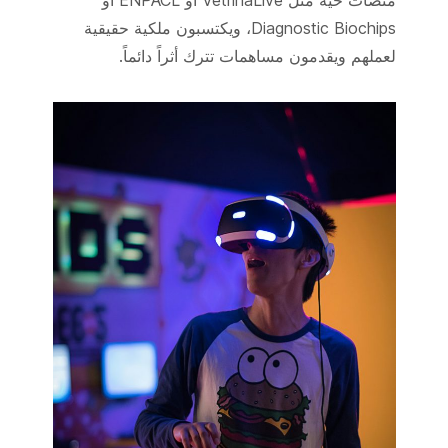
منصات حية مثل VetrinaLive أو ENPACL أو
Diagnostic Biochips، ويكتسبون ملكية حقيقية
لعملهم ويقدمون مساهمات تترك أثراً دائماً.