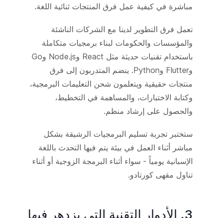
مباشرة في كيفية عمل فرق المنتجات ثنائية اللغة.
تعمل فرق التطوير لدينا مع الشركات الناشئة
والمؤسسات والحكومات لبناء برمجيات متكاملة
باستخدام تقنيات حديثة مثل React وNode.js وGo
وFlutter وPython. ينضم المتدربون إلى فرق
منتجات حقيقية ويتعلمون شحن التعليمات البرمجية،
وكتابة الاختبارات، والمساهمة في التخطيط،
والحصول على إرشاد منظم.
ستختبر تجربة تسليم البرمجيات الرشيقة بشكل
مباشر أثناء العمل في بيئة يتم فيها التحدث باللغة
الإسبانية يومياً - سواء أثناء البرمجة الزوجية أو أثناء
تناول مقهى كورتادو.
3. الأدوار التقنية التي يزدهر فيها