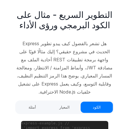
التطوير السريع - مثال على
الكود البرمجي ورؤى الأداء
هل تشعر بالفضول كيف يبدو تطوير Express
الحديث في مشروع حقيقي؟ إليك مثالًا قويًا على
واجهة برمجة تطبيقات REST أحادية الملف مع
مصادقة JWT، وأنماط المزامنة / الانتظار، ومعالجة
المسار المعياري. يوضح هذا الرمز التنظيم النظيف،
وقابلية التوسع، وكيف يعمل Express على تشغيل
خلفيات Node.js الاحترافية.
الكود
المعيار
أمثلة