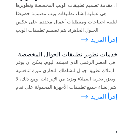
I. مقدمة تصميم تطبيقات الويب المخصصة وتطويرها
هي عملية إنشاء تطبيقات ويب مصممة خصيصًا
لتلبية احتياجات ومتطلبات أعمال محددة. على عكس
الحلول الجاهزة، يتم تصميم تطبيقات الويب
المخصصة وبناؤها من الصفر لتوفير تجربة مستخدم
إقرأ المزيد
⟶
فريدة وميزات تتماشى مع أهداف الشركة. في
خدمات تطوير تطبيقات الجوال المخصصة
عصرنا الرقمي اليوم، [...].
في العصر الرقمي الذي نعيشه اليوم، يمكن أن يوفر
امتلاك تطبيق جوال لنشاطك التجاري ميزة تنافسية
ويعزز تجربة العملاء ويزيد من الإيرادات. ومع ذلك، لا
يتم إنشاء جميع تطبيقات الأجهزة المحمولة على قدم
المساواة، وقد لا يعمل نهج قطع ملفات تعريف
إقرأ المزيد
⟶
الارتباط مع جميع الشركات. وهنا يأتي دور خدمات
تطوير تطبيقات الجوال المخصصة. خدمات تطوير
تطبيقات الأجهزة المحمولة المخصصة هي [...].