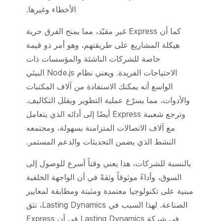
الأخطاء وغيرها.
كما أن Express غير مقيّد، مما يمنح الفرق حرية
هيكلة المشاريع على طريقتهم، وهو أمر ذو قيمة
خاصة للشركات الناشئة والمؤسسات ذات
الاحتياجات الفريدة. ويعني نظام Node.js البيئي
الواسع أنه يمكنك الاستفادة من آلاف المكتبات
والأدوات، مما يسرّع عملية التطوير ويقلل التكاليف.
وترجع شعبية Express أيضًا إلى أدائه الذي يتعامل
مع آلاف الاتصالات المتزامنة بسهولة، ومجتمعه
النشط الذي يضمن التحديثات والدعم المستمر.
بالنسبة للشركات، هذا يعني وقتاً أسرع للوصول إلى
السوق، وأداءً موثوقاً وثقةً في أن الواجهة الخلفية
مبنية على تكنولوجيا معتمدة ومثبتة ومطابقة لمعايير
الصناعة. لهذا السبب في Lasting Dynamics، نثق
في شركة Lasting Dynamics في أن Express