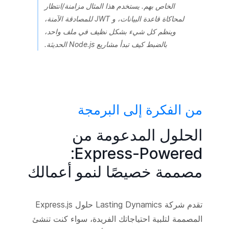
الخاص بهم. يستخدم هذا المثال مزامنة/انتظار
لمحاكاة قاعدة البيانات، و JWT للمصادقة الآمنة،
وينظم كل شيء بشكل نظيف في ملف واحد،
بالضبط كيف تبدأ مشاريع Node.js الحديثة.
من الفكرة إلى البرمجة
الحلول المدعومة من
Express-Powered:
مصممة خصيصًا لنمو أعمالك
ole.log('Express server running on port 3000'));

تقدم شركة Lasting Dynamics حلول Express.js
المصممة لتلبية احتياجاتك الفريدة، سواء كنت تنشئ