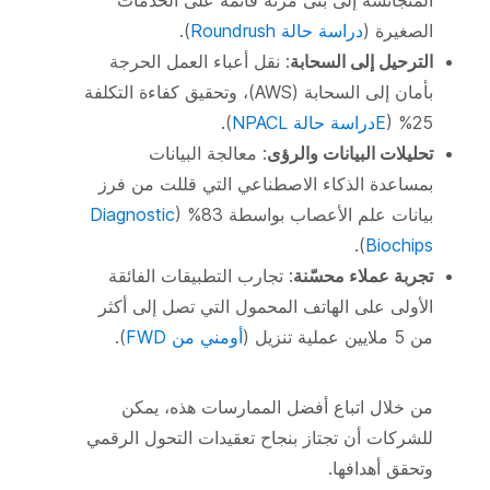
المتجانسة إلى بنى مرنة قائمة على الخدمات
الصغيرة (
دراسة حالة Roundrush
).
الترحيل إلى السحابة
: نقل أعباء العمل الحرجة
بأمان إلى السحابة (AWS)، وتحقيق كفاءة التكلفة
25% (
E
دراسة حالة NPACL
).
تحليلات البيانات والرؤى
: معالجة البيانات
بمساعدة الذكاء الاصطناعي التي قللت من فرز
بيانات علم الأعصاب بواسطة 83% (
Diagnostic
).
Biochips
تجربة عملاء محسّنة
: تجارب التطبيقات الفائقة
الأولى على الهاتف المحمول التي تصل إلى أكثر
من 5 ملايين عملية تنزيل (
أومني من FWD
).
من خلال اتباع أفضل الممارسات هذه، يمكن
للشركات أن تجتاز بنجاح تعقيدات التحول الرقمي
وتحقق أهدافها.