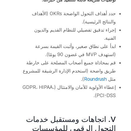
حدد أهداف التحول الواضحة OKRs (الأهداف
والنتائج الرئيسية).
إجراء تدقيق تفصيلي للنظام القديم والديون
الفنية.
ابدأ على نطاق صغير، وأثبت القيمة بسرعة
(استهدف MVP في غضون 90 يومًا).
قم بمحاذاة جميع أصحاب المصلحة على خارطة
طريق واضحة (استخدم الإدارة الرشيقة للمشروع
مثل
Roundrush
).
إعطاء الأولوية للأمان والامتثال (GDPR، HIPAA،
PCI-DSS).
V. اتجاهات ومستقبل خدمات
التحول الرقمي للمؤسسات