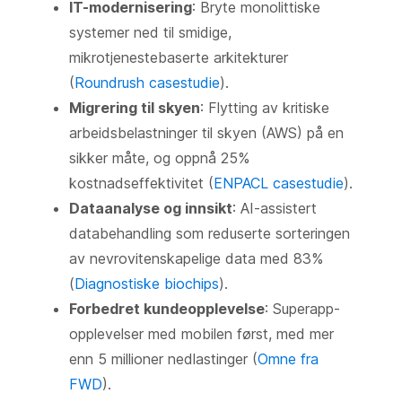
IT-modernisering
: Bryte monolittiske
systemer ned til smidige,
mikrotjenestebaserte arkitekturer
(
Roundrush casestudie
).
Migrering til skyen
: Flytting av kritiske
arbeidsbelastninger til skyen (AWS) på en
sikker måte, og oppnå 25%
kostnadseffektivitet (
E
NPACL casestudie
).
Dataanalyse og innsikt
: AI-assistert
databehandling som reduserte sorteringen
av nevrovitenskapelige data med 83%
(
Diagnostiske biochips
).
Forbedret kundeopplevelse
: Superapp-
opplevelser med mobilen først, med mer
enn 5 millioner nedlastinger (
Omne fra
FWD
).