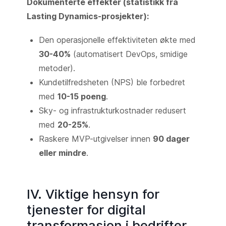
Dokumenterte effekter (statistikk fra
Lasting Dynamics-prosjekter):
Den operasjonelle effektiviteten økte med
30-40%
(automatisert DevOps, smidige
metoder).
Kundetilfredsheten (NPS) ble forbedret
med
10-15 poeng
.
Sky- og infrastrukturkostnader redusert
med
20-25%
.
Raskere MVP-utgivelser innen
90 dager
eller mindre
.
IV. Viktige hensyn for
tjenester for digital
transformasjon i bedrifter