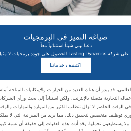
صياغة التميز في البرمجيات
دعنا نبني شيئاً استثنائياً معاً.
Lasting Dyn للحصول على جودة برمجيات لا مثيل لها.
اكتشف خدماتنا
المي، قد يبدو أن هناك العديد من الخيارات والإمكانيات المتاحة أم
ماله التجارية متصلة بالإنترنت، ولكن استناداً إلى بحث ورأي الشركات
ي الوقت الحاضر لا تزال تتطلب الكثير من الموارد والمهارات والوقت
ي توظيف متخصص لتحقيق ذلك، مما يزيد من الميزانية التي لا يملكها
ولا يستطيعون تحملها. وقد أدت هذه العقبات إلى حقيقة أن نسبة كبي