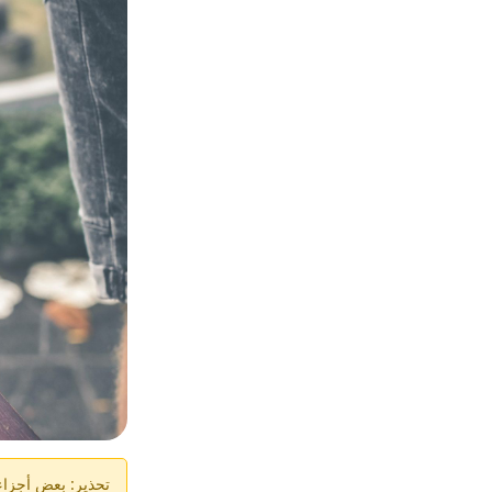
تحذير: بعض أجزاء ا