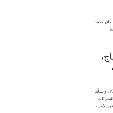
نطاق خدمة
تياج،
وُلدت الفكرة في مارس 2020، خلال أول إغلاق بسبب جائحة كوفيد-19، وأنشأها
ساعد الشركات
بر الإنترنت.