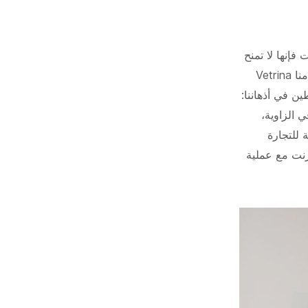
فإنها لا تمنح
نفسها فرصة عادلة للنجاة من الجائحة، وقد أردنا تغيير ذلك - وهذا ما فعلناه، حيث قدمنا Vetrina
ين في أذهاننا:
 الزاوية،
ة للتجارة
رنت مع عملية