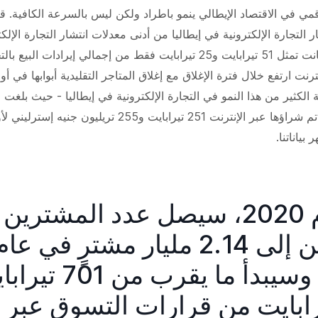
مي في الاقتصاد الإيطالي ينمو باطراد ولكن ليس بالسرعة الكافية. قب
 التجارة الإلكترونية في إيطاليا من أدنى معدلات انتشار التجارة الإلك
أوروبا - حيث كانت تمثل 51 تيرابايت و25 تيرابايت فقط من إجمالي إيرادات الب
ة الكثير من هذا النمو في التجارة الإلكترونية في إيطاليا - حيث بلغت 
والخدمات التي تم شراؤها عبر الإنترنت 251 تيرابايت و255 تريليون
 بياناتنا.
في عام 2020، سيصل عدد المشترين
الرقميين إلى 2.14 مليار مشترٍ في عا
2020، وسيبدأ ما يقرب من 1
 تيرابايت من قرارات التسوق عبر