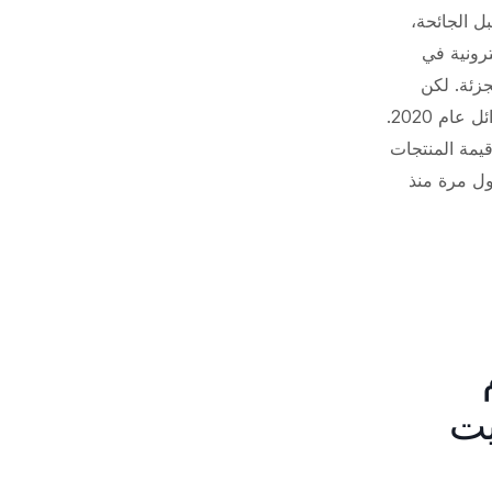
ل الجائحة،
ترونية في
يع بالتجزئة. لكن
التسوق عبر الإنترنت ارتفع خلال فترة الإغلاق مع إغلاق المتاجر التقليدية أبوابها في أوائل عام 2020.
قيمة المنتجات
 جنيه إسترليني لأول مرة منذ
م
70 تيرابايت