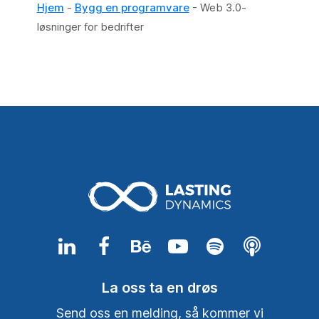
Hjem
-
Bygg en programvare
-
Web 3.0-
løsninger for bedrifter
La oss ta en drøs
Send oss ​​en melding, så kommer vi