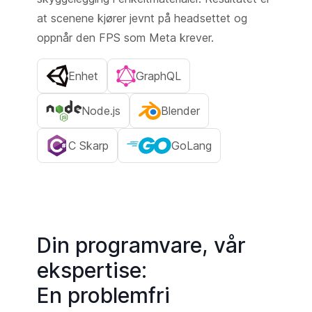
at scenene kjører jevnt på headsettet og
oppnår den FPS som Meta krever.
Enhet
GraphQL
Node.js
Blender
C Skarp
GoLang
Din programvare, vår
ekspertise:
En problemfri