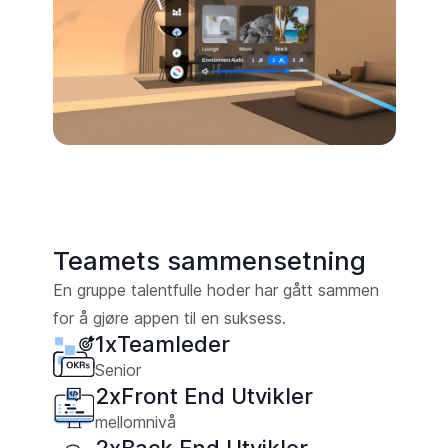
Teamets sammensetning
En gruppe talentfulle hoder har gått sammen
for å gjøre appen til en suksess.
1
x
Teamleder
Senior
2
x
Front End Utvikler
mellomnivå
2
x
Back End Utvikler