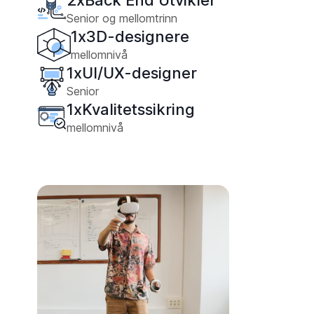
Senior og mellomtrinn
1
x
3D-designere
mellomnivå
1
x
UI/UX-designer
Senior
1
x
Kvalitetssikring
mellomnivå