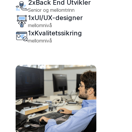
2
x
Back End Utvikler
Senior og mellomtrinn
1
x
UI/UX-designer
mellomnivå
1
x
Kvalitetssikring
mellomnivå