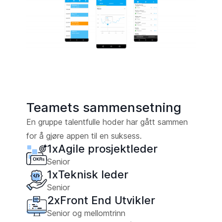
Teamets sammensetning
En gruppe talentfulle hoder har gått sammen
for å gjøre appen til en suksess.
1
x
Agile prosjektleder
Senior
1
x
Teknisk leder
Senior
2
x
Front End Utvikler
Senior og mellomtrinn