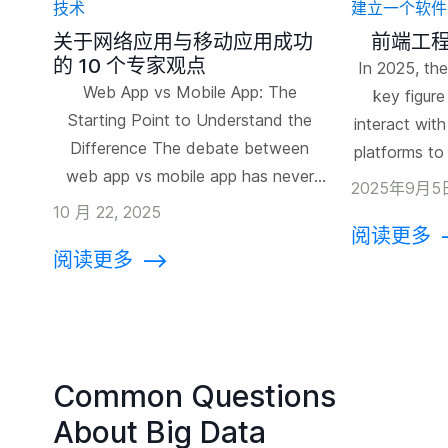
技术
建立一个软件
关于网络应用与移动应用成功
前端工程
的 10 个专家观点
In 2025, the
Web App vs Mobile App: The
key figure
Starting Point to Understand the
interact wit
Difference The debate between
platforms to
web app vs mobile app has never
work blend
2025年9月5
been more relevant than in 2025. As
and access
10 月 22, 2025
digital experiences become central
阅读更多
digital e
阅读更多
⟶
to how businesses connect with
Dynamic
their audiences, deciding which
mastering 
platform to prioritize is no longer a
languag
simple choice. Both web apps and
perform
[…]
transform a
Common Questions
About Big Data