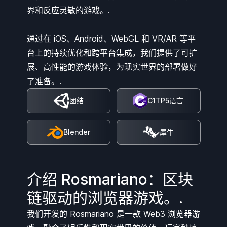
界和反应灵敏的游戏。.
通过在 iOS、Android、WebGL 和 VR/AR 等平
台上的持续优化和跨平台集成，我们提供了可扩
展、高性能的游戏体验，为现实世界的部署做好
了准备。.
团结
C1TP5语言
Blender
犀牛
介绍 Rosmariano：区块
链驱动的浏览器游戏。.
我们开发的 Rosmariano 是一款 Web3 浏览器游