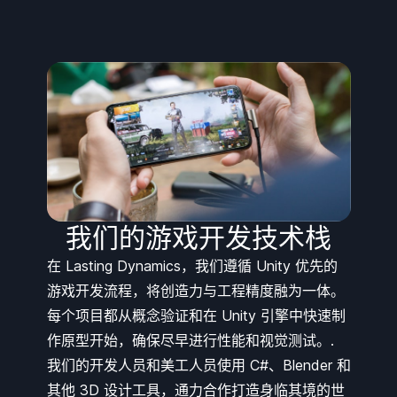
我们的游戏开发技术栈
在 Lasting Dynamics，我们遵循 Unity 优先的
游戏开发流程，将创造力与工程精度融为一体。
每个项目都从概念验证和在 Unity 引擎中快速制
作原型开始，确保尽早进行性能和视觉测试。.
我们的开发人员和美工人员使用 C#、Blender 和
其他 3D 设计工具，通力合作打造身临其境的世