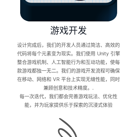
游戏开发
设计完成后，我们的开发人员通过简洁、高效的
代码将每个元素变为现实。我们使用 Unity 引擎
整合游戏机制、人工智能行为和互动功能，使每
款游戏都独一无二。我们的游戏开发流程可确保
在移动、网络和 VR 平台上实现无缝性能，同时
兼顾创意和技术精度。.
每一次迭代，我们都会完善游戏玩法、优化性
能，并为玩家提供乐于探索的沉浸式体验