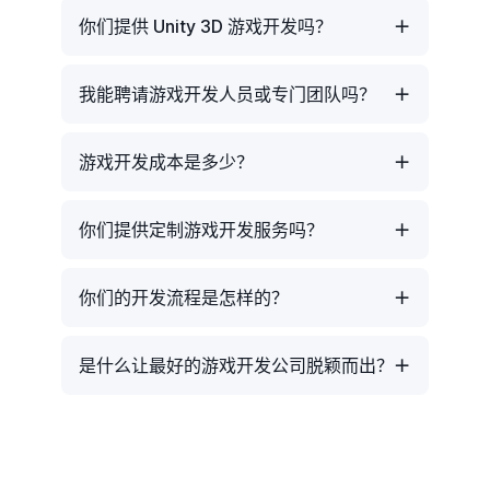
你们提供 Unity 3D 游戏开发吗？
我能聘请游戏开发人员或专门团队吗？
游戏开发成本是多少？
你们提供定制游戏开发服务吗？
你们的开发流程是怎样的？
是什么让最好的游戏开发公司脱颖而出？